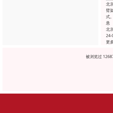
北
臂
式
悬
北
24-
更
被浏览过 126