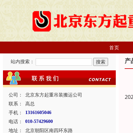
首页
产
站内搜索：
公司：
北京东方起重吊装搬运公司
20
联系：
高总
手机：
13161605046
电话：
010-57429600
地址：
北京朝阳区南四环东路