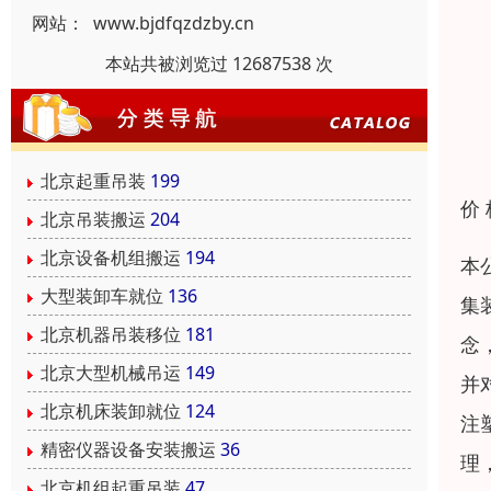
网站：
www.bjdfqzdzby.cn
本站共被浏览过 12687538 次
北京起重吊装
199
价
北京吊装搬运
204
北京设备机组搬运
194
本
大型装卸车就位
136
集
北京机器吊装移位
181
念
北京大型机械吊运
149
并
北京机床装卸就位
124
注
精密仪器设备安装搬运
36
理
北京机组起重吊装
47