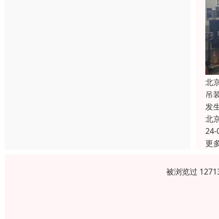
北
吊
发
北
24-
更
被浏览过 127