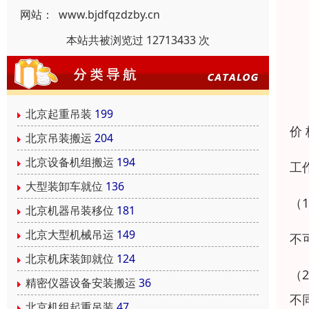
网站：
www.bjdfqzdzby.cn
本站共被浏览过 12713433 次
北京起重吊装
199
价
北京吊装搬运
204
北京设备机组搬运
194
工
大型装卸车就位
136
（
北京机器吊装移位
181
北京大型机械吊运
149
不
北京机床装卸就位
124
（
精密仪器设备安装搬运
36
不
北京机组起重吊装
47