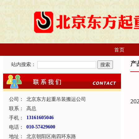
首页
产
站内搜索：
公司：
北京东方起重吊装搬运公司
20
联系：
高总
手机：
13161605046
电话：
010-57429600
地址：
北京朝阳区南四环东路