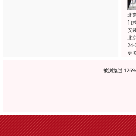
北
门
安
北
24-
更
被浏览过 126