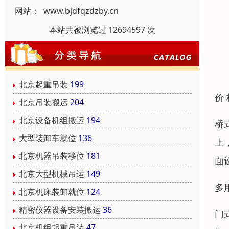
网站：
www.bjdfqzdzby.cn
本站共被浏览过 12694597 次
北京起重吊装
199
价
北京吊装搬运
204
北京设备机组搬运
194
桥
大型装卸车就位
136
上
北京机器吊装移位
181
面
北京大型机械吊运
149
多
北京机床装卸就位
124
精密仪器设备安装搬运
36
门
北京机组起重吊装
47