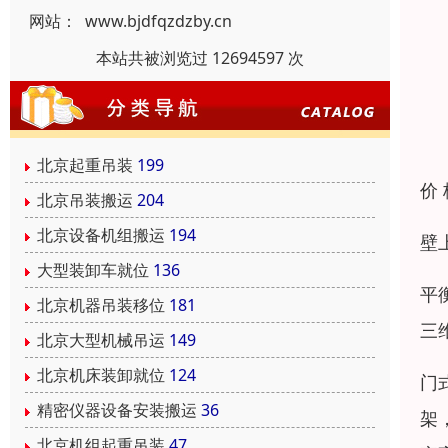
网站：
www.bjdfqzdzby.cn
本站共被浏览过 12694597 次
北京起重吊装
199
价
北京吊装搬运
204
北京设备机组搬运
194
壁
大型装卸车就位
136
平
北京机器吊装移位
181
三
北京大型机械吊运
149
北京机床装卸就位
124
门
精密仪器设备安装搬运
36
架
北京机组起重吊装
47