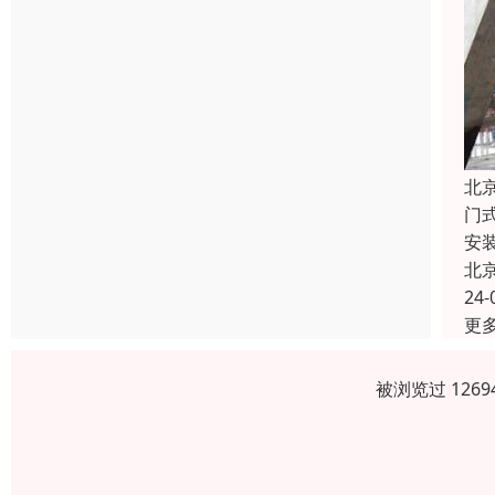
北
门
安
北
24-
更
被浏览过 126