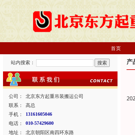
首页
产
站内搜索：
公司：
北京东方起重吊装搬运公司
20
联系：
高总
手机：
13161605046
电话：
010-57429600
地址：
北京朝阳区南四环东路