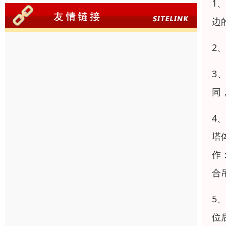
1
边
2
3
同
4
塔
作
合
5
位