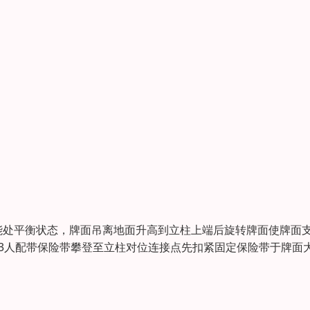
能处平衡状态，牌面吊离地面升高到立柱上端后旋转牌面使牌面
3人配带保险带攀登至立柱对位连接点先扣紧固定保险带于牌面