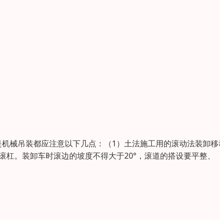
是机械吊装都应注意以下几点：（1）土法施工用的滚动法装卸移
滚杠。装卸车时滚边的坡度不得大于20°，滚道的搭设要平整、