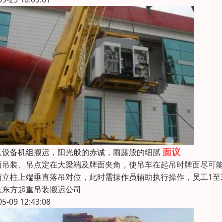
面议
京设备机组搬运，阳光般的赤诚，雨露般的细腻
面吊装、吊点定在大梁端及牌面夹角，使吊车在起吊时牌面尽可
与立柱上端垂直落吊对位，此时需操作员辅助执行操作，员工1至
京东方起重吊装搬运公司
05-09 12:43:08