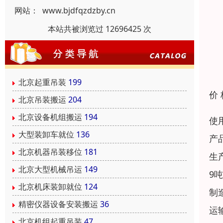
网站：
www.bjdfqzdzby.cn
本站共被浏览过 12696425 次
北京起重吊装
199
价
北京吊装搬运
204
北京设备机组搬运
194
使
大型装卸车就位
136
产
北京机器吊装移位
181
生
北京大型机械吊运
149
9
北京机床装卸就位
124
制
精密仪器设备安装搬运
36
运
北京机组起重吊装
47