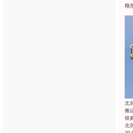
格
北
搬
很
北
20-